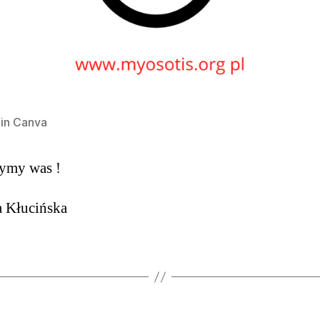
in Canva
zymy was !
a Kłucińska