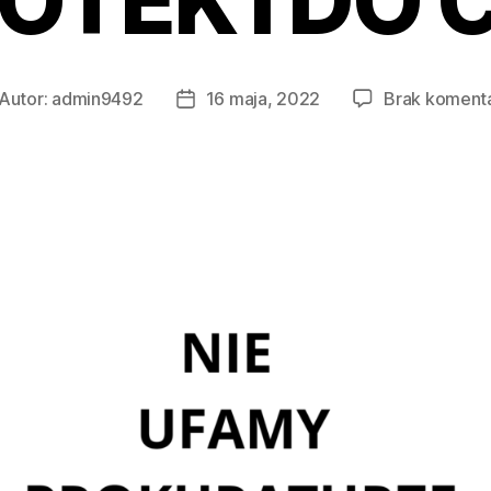
OTEK I DO C
Autor:
admin9492
16 maja, 2022
Brak koment
tor
Data
isu
wpisu