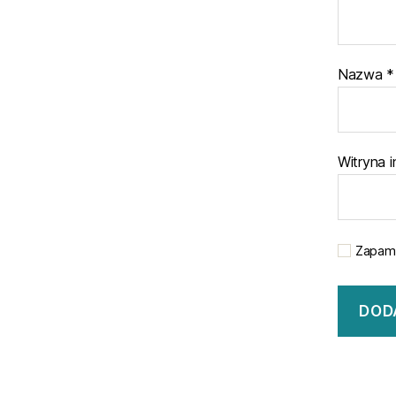
Nazwa
*
Witryna 
Zapami