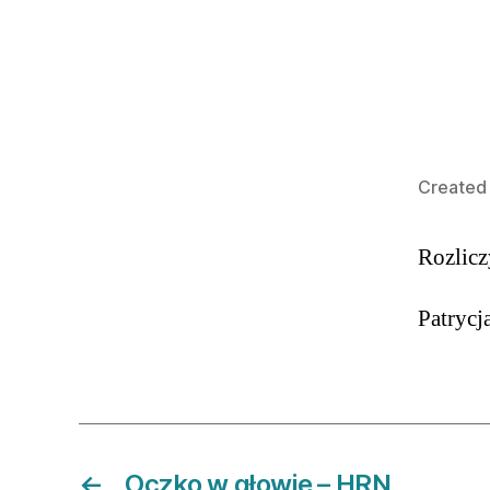
Created 
Rozlic
Patrycj
←
Oczko w głowie – HRN