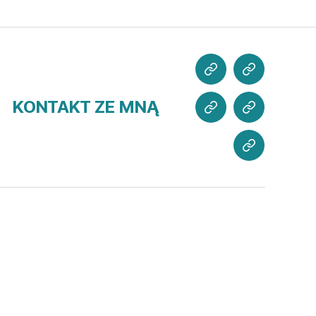
POZNAJ
CO
MNIE
SŁYCHAĆ?
KONTAKT ZE MNĄ
MOJE
WSPIERAJ
PROJEKTY
MISJĘ
KONTAKT
ZE
MNĄ