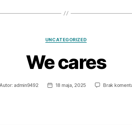
Kategorie
UNCATEGORIZED
We cares
Autor:
admin9492
18 maja, 2025
Brak koment
tor
Data
isu
wpisu