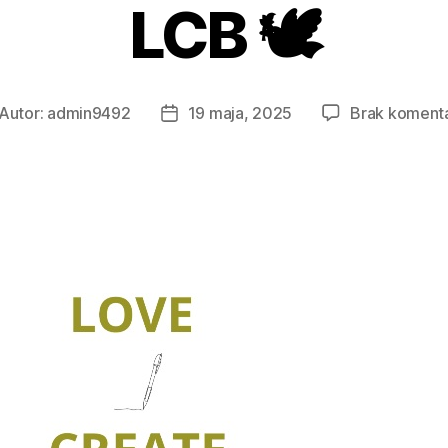
LCB 🕊
Autor:
admin9492
19 maja, 2025
Brak koment
tor
Data
isu
wpisu