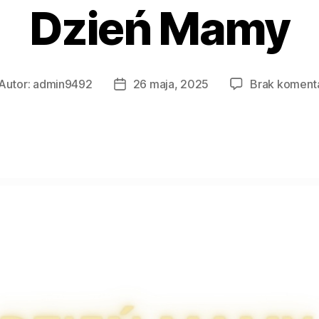
Dzień Mamy
Autor:
admin9492
26 maja, 2025
Brak koment
tor
Data
isu
wpisu