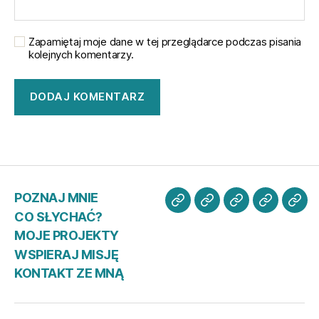
Zapamiętaj moje dane w tej przeglądarce podczas pisania
kolejnych komentarzy.
POZNAJ MNIE
POZNAJ
CO
MOJE
WSPIER
KO
CO SŁYCHAĆ?
MNIE
SŁYCHAĆ?
PROJEKTY
MISJĘ
ZE
MOJE PROJEKTY
MN
WSPIERAJ MISJĘ
KONTAKT ZE MNĄ