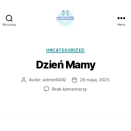
Wyszukaj
Menu
FUNDACJA
OBRONY
PRAW
CZŁOWIEKA
Kategorie
UNCATEGORIZED
W
Dzień Mamy
POLSCE
MYOSOTIS
Autor:
admin9492
26 maja, 2025
Autor
Data
wpisu
wpisu
do
Brak komentarzy
Dzień
Mamy