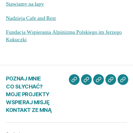
Stawiamy na łapy
Nadzieja Cafe and Rest
Fundacja Wspierania Alpinizmu Polskiego im Jerzego
Kukuczki
POZNAJ MNIE
POZNAJ
CO
MOJE
WSPIER
KO
CO SŁYCHAĆ?
MNIE
SŁYCHAĆ?
PROJEKTY
MISJĘ
ZE
MOJE PROJEKTY
MN
WSPIERAJ MISJĘ
KONTAKT ZE MNĄ