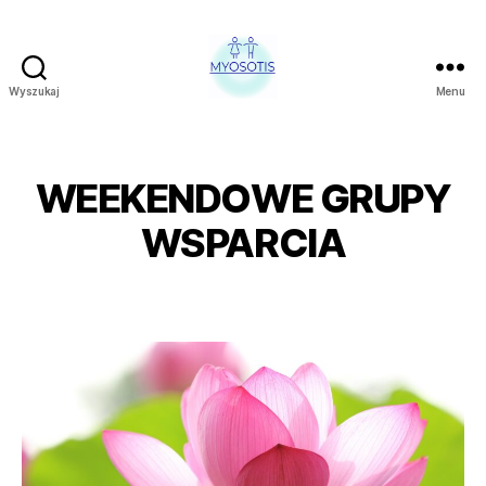
Wyszukaj
Menu
FUNDACJA
OBRONY
PRAW
CZŁOWIEKA
WEEKENDOWE GRUPY
W
POLSCE
WSPARCIA
MYOSOTIS