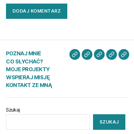
POZNAJ MNIE
POZNAJ
CO
MOJE
WSPIER
KO
CO SŁYCHAĆ?
MNIE
SŁYCHAĆ?
PROJEKTY
MISJĘ
ZE
MOJE PROJEKTY
MN
WSPIERAJ MISJĘ
KONTAKT ZE MNĄ
Szukaj
SZUKAJ