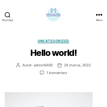
Wyszukaj
Menu
FUNDACJA
OBRONY
PRAW
CZŁOWIEKA
Kategorie
UNCATEGORIZED
W
Hello world!
POLSCE
MYOSOTIS
Autor:
admin9492
26 marca, 2022
Autor
Data
wpisu
wpisu
do
1 komentarz
Hello
world!