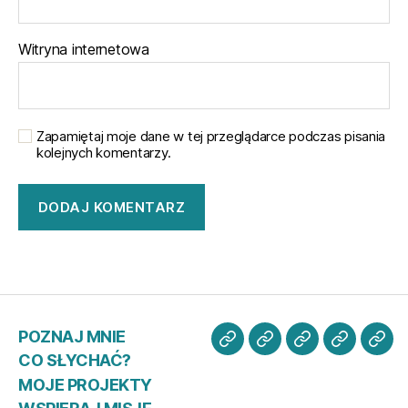
Witryna internetowa
Zapamiętaj moje dane w tej przeglądarce podczas pisania
kolejnych komentarzy.
POZNAJ MNIE
POZNAJ
CO
MOJE
WSPIER
KO
CO SŁYCHAĆ?
MNIE
SŁYCHAĆ?
PROJEKTY
MISJĘ
ZE
MOJE PROJEKTY
MN