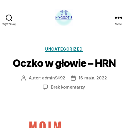
Wyszukaj
Menu
FUNDACJA
OBRONY
PRAW
CZŁOWIEKA
Kategorie
UNCATEGORIZED
W
Oczko w głowie – HRN
POLSCE
MYOSOTIS
Autor:
admin9492
16 maja, 2022
Autor
Data
wpisu
wpisu
do
Brak komentarzy
Oczko
w
głowie
–
HRN