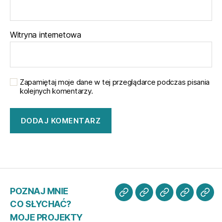
Witryna internetowa
Zapamiętaj moje dane w tej przeglądarce podczas pisania
kolejnych komentarzy.
POZNAJ MNIE
POZNAJ
CO
MOJE
WSPIER
KO
CO SŁYCHAĆ?
MNIE
SŁYCHAĆ?
PROJEKTY
MISJĘ
ZE
MOJE PROJEKTY