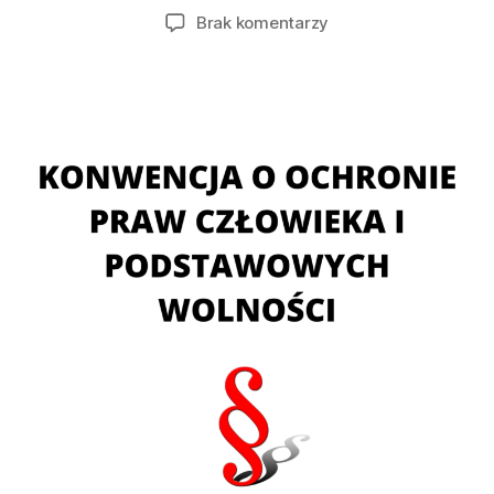
wpisu
wpisu
do
Brak komentarzy
ARTYKUŁ
7
KOMWENCJI
O
OCHRONIE
CZŁOWIEKA
I
PODSTAWOWYCH
WOLNOŚCI