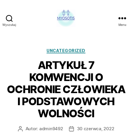
Wyszukaj
Menu
FUNDACJA
OBRONY
PRAW
CZŁOWIEKA
Kategorie
UNCATEGORIZED
W
ARTYKUŁ 7
POLSCE
MYOSOTIS
KOMWENCJI O
OCHRONIE CZŁOWIEKA
I PODSTAWOWYCH
WOLNOŚCI
Autor:
admin9492
30 czerwca, 2022
Autor
Data