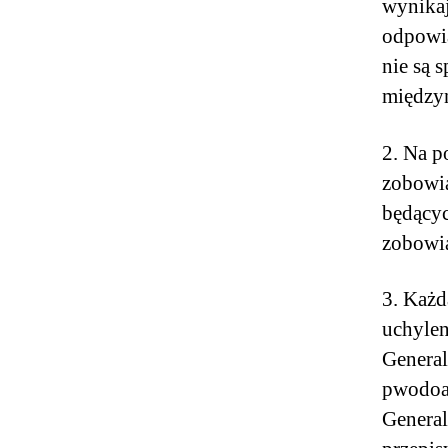
wynikaj
odpowia
nie są 
między
2. Na p
zobowią
będący
zobowią
3. Każd
uchylen
General
pwodoax
General