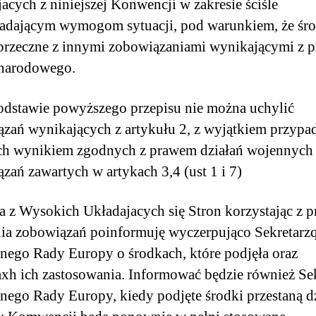
acych z niniejszej Konwencji w zakresie ściśle
dającym wymogom sytuacji, pod warunkiem, że śro
sprzeczne z innymi zobowiązaniami wynikającymi z 
narodowego.
odstawie powyższego przepisu nie można uchylić
zań wynikających z artykułu 2, z wyjątkiem przyp
ch wynikiem zgodnych z prawem działań wojennych 
zań zawartych w artykach 3,4 (ust 1 i 7)
a z Wysokich Układajacych się Stron korzystając z 
ia zobowiązań poinformuję wyczerpująco Sekretarz
nego Rady Europy o środkach, które podjęła oraz
h ich zastosowania. Informować będzie również Sek
nego Rady Europy, kiedy podjęte środki przestaną dz