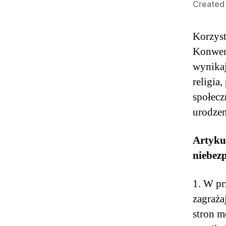
Created 
Korzyst
Konwen
wynikaj
religia
społecz
urodzen
Artyku
niebez
1. W pr
zagraża
stron m