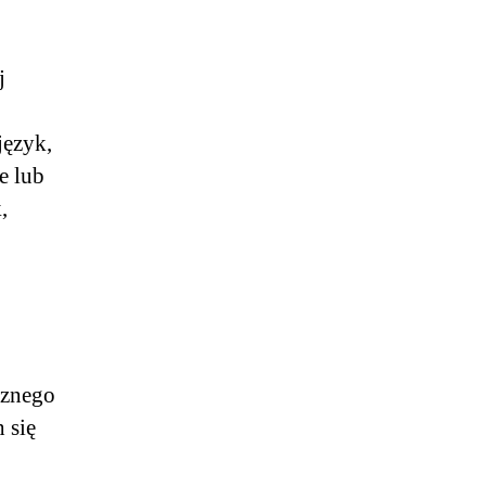
j
język,
e lub
,
cznego
 się