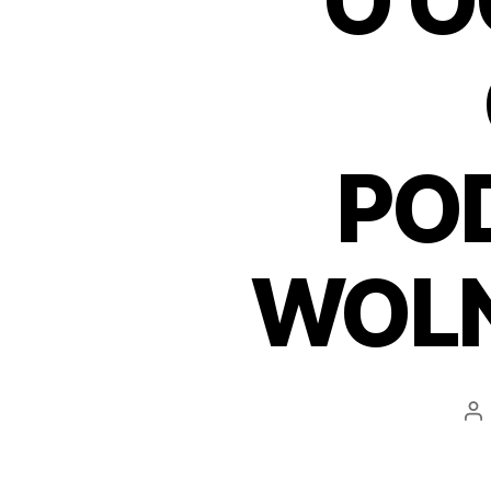
O O
PO
WOLN
Au
wp