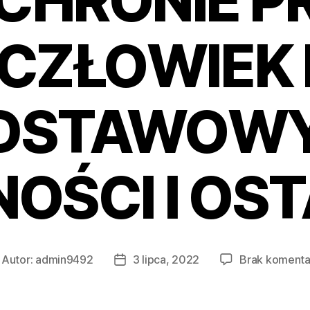
CHRONIE 
CZŁOWIEK 
DSTAWOW
OŚCI I OST
Autor:
admin9492
3 lipca, 2022
Brak komenta
tor
Data
isu
wpisu