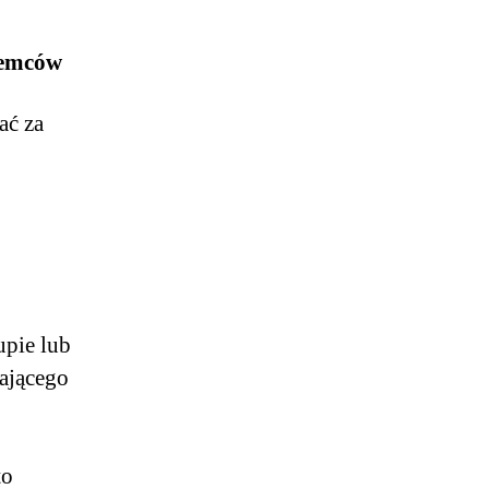
iemców
ać za
upie lub
zającego
to