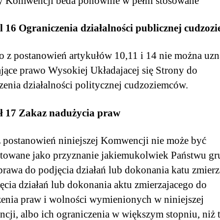
y Komwencji beda ponownie w pełni stosowane
l 16 Ograniczenia działalności publicznej cudzoz
 z postanowień artykułów 10,11 i 14 nie można uzn
jące prawo Wysokiej Układajacej się Strony do
zenia działalności politycznej cudzoziemców.
ł 17 Zakaz nadużycia praw
 postanowień niniejszej Komwencji nie może być
etowane jako przyznanie jakiemukolwiek Państwu gr
prawa do podjęcia działań lub dokonania katu zmier
ęcia działań lub dokonania aktu zmierzajacego do
enia praw i wolności wymienionych w niniejszej
ji, albo ich ograniczenia w większym stopniu, niż 