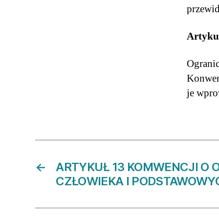
przewi
Artyku
Ogranic
Konwenc
je wpr
←
ARTYKUŁ 13 KOMWENCJI O 
CZŁOWIEKA I PODSTAWOWY