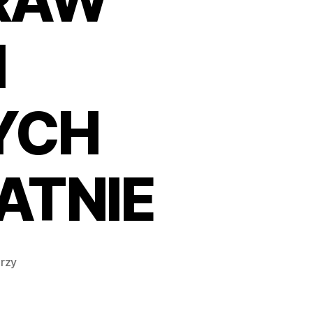
PRAW
I
YCH
ATNIE
do
rzy
ARTYKUŁ
14
KONWENCJI