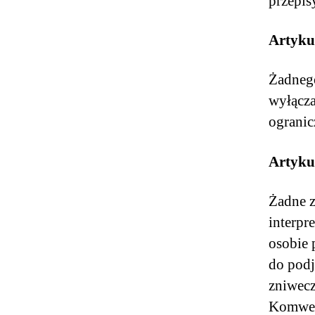
przepis
Artyku
Żadnego
wyłącza
ogranic
Artyku
Żadne z
interpr
osobie 
do podj
zniwecz
Komwenc