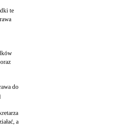
dki te
prawa
adków
oraz
prawa do
q
retarza
iałać, a