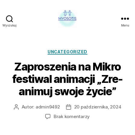
Wyszukaj
Menu
FUNDACJA
OBRONY
PRAW
CZŁOWIEKA
Kategorie
UNCATEGORIZED
W
Zaproszenia na Mikro
POLSCE
MYOSOTIS
festiwal animacji „Zre-
animuj swoje życie”
Autor:
admin9492
20 października, 2024
Autor
Data
wpisu
wpisu
do
Brak komentarzy
Zaproszenia
na