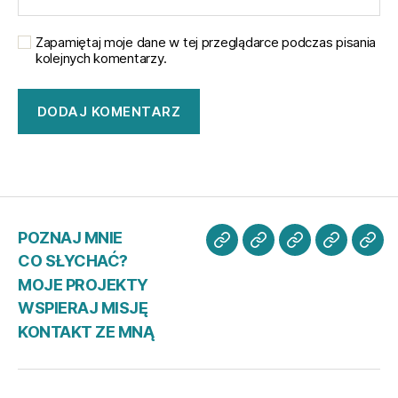
Zapamiętaj moje dane w tej przeglądarce podczas pisania
kolejnych komentarzy.
POZNAJ MNIE
POZNAJ
CO
MOJE
WSPIER
KO
CO SŁYCHAĆ?
MNIE
SŁYCHAĆ?
PROJEKTY
MISJĘ
ZE
MOJE PROJEKTY
MN
WSPIERAJ MISJĘ
KONTAKT ZE MNĄ