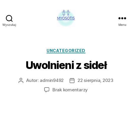
Wyszukaj
Menu
FUNDACJA
OBRONY
PRAW
CZŁOWIEKA
Kategorie
UNCATEGORIZED
W
Uwolnieni z sideł
POLSCE
MYOSOTIS
Autor:
admin9492
22 sierpnia, 2023
Autor
Data
wpisu
wpisu
do
Brak komentarzy
Uwolnieni
z
sideł