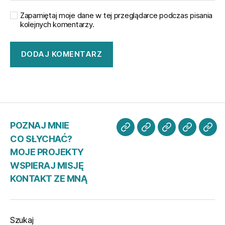
Zapamiętaj moje dane w tej przeglądarce podczas pisania
kolejnych komentarzy.
POZNAJ MNIE
POZNAJ
CO
MOJE
WSPIER
KO
CO SŁYCHAĆ?
MNIE
SŁYCHAĆ?
PROJEKTY
MISJĘ
ZE
MOJE PROJEKTY
MN
WSPIERAJ MISJĘ
KONTAKT ZE MNĄ
Szukaj