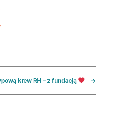
typową krew RH – z fundacją
→