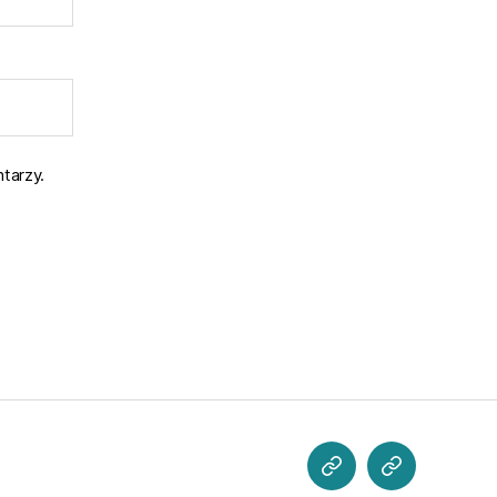
tarzy.
POZNAJ
CO