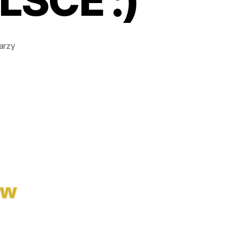
SCE :)
do
arzy
ŚWIĘTO
OBRONY
PRAW
CZŁOWIEKA
W
POLSCE
:)