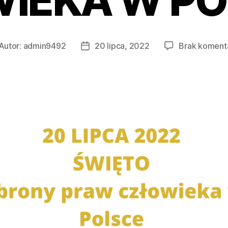
IEKA W POL
Autor:
admin9492
20 lipca, 2022
Brak koment
tor
Data
isu
wpisu