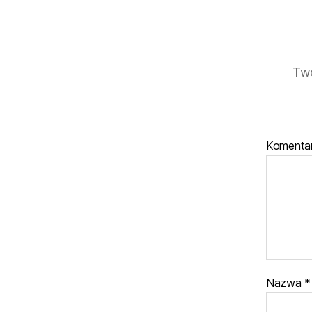
Twó
Komenta
Nazwa
*