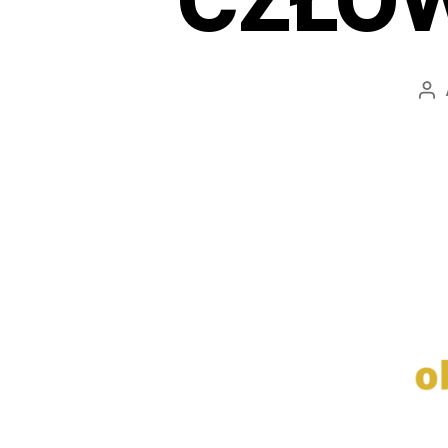
CZŁOW
Au
wp