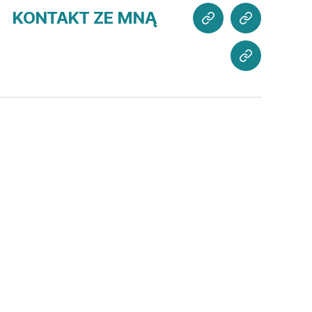
MNIE
SŁYCHAĆ?
KONTAKT ZE MNĄ
MOJE
WSPIERAJ
PROJEKTY
MISJĘ
KONTAKT
ZE
MNĄ