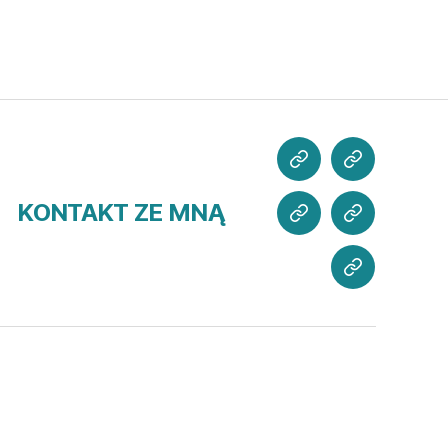
POZNAJ
CO
MNIE
SŁYCHAĆ?
KONTAKT ZE MNĄ
MOJE
WSPIERAJ
PROJEKTY
MISJĘ
KONTAKT
ZE
MNĄ