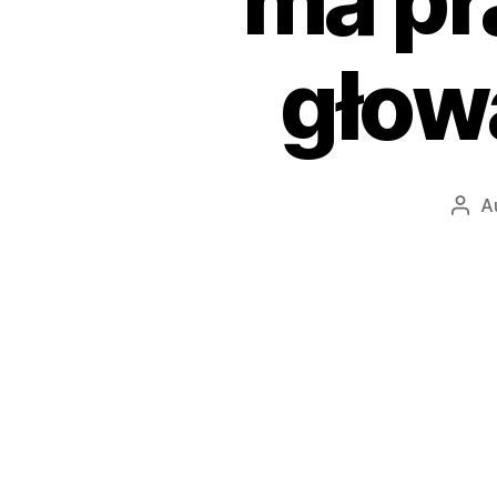
ma pr
głow
A
Auto
wpis