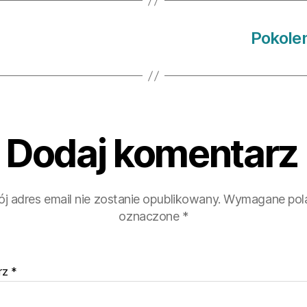
Pokole
Dodaj komentarz
j adres email nie zostanie opublikowany.
Wymagane pola
oznaczone
*
rz
*