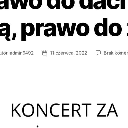
awo do dac
ą, prawo do 
utor:
admin9492
11 czerwca, 2022
Brak komen
r
Data
u
wpisu