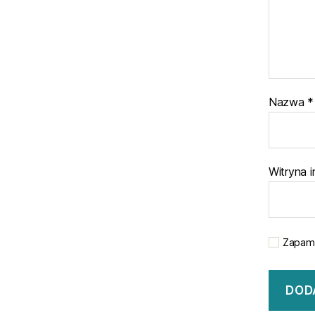
Nazwa
*
Witryna 
Zapami