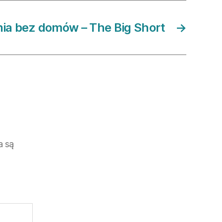
nia bez domów – The Big Short
→
 są