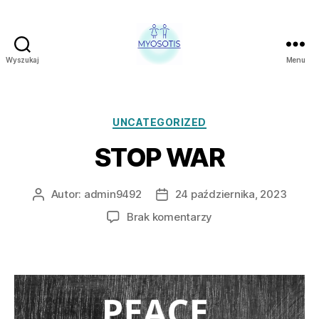
Wyszukaj
Menu
FUNDACJA
OBRONY
PRAW
CZŁOWIEKA
Kategorie
UNCATEGORIZED
W
STOP WAR
POLSCE
MYOSOTIS
Autor:
admin9492
24 października, 2023
Autor
Data
wpisu
wpisu
do
Brak komentarzy
STOP
WAR