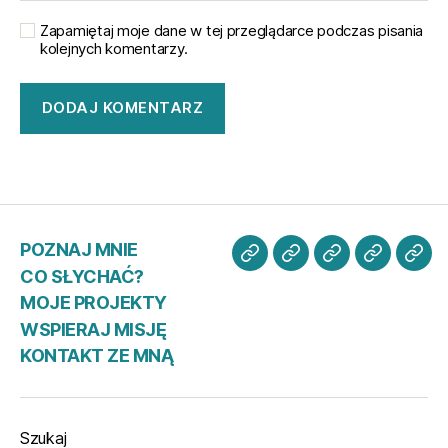
Zapamiętaj moje dane w tej przeglądarce podczas pisania
kolejnych komentarzy.
POZNAJ MNIE
POZNAJ
CO
MOJE
WSPIER
KO
CO SŁYCHAĆ?
MNIE
SŁYCHAĆ?
PROJEKTY
MISJĘ
ZE
MOJE PROJEKTY
MN
WSPIERAJ MISJĘ
KONTAKT ZE MNĄ
Szukaj