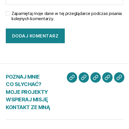
Zapamiętaj moje dane w tej przeglądarce podczas pisania
kolejnych komentarzy.
POZNAJ MNIE
POZNAJ
CO
MOJE
WSPIER
KO
CO SŁYCHAĆ?
MNIE
SŁYCHAĆ?
PROJEKTY
MISJĘ
ZE
MOJE PROJEKTY
MN
WSPIERAJ MISJĘ
KONTAKT ZE MNĄ