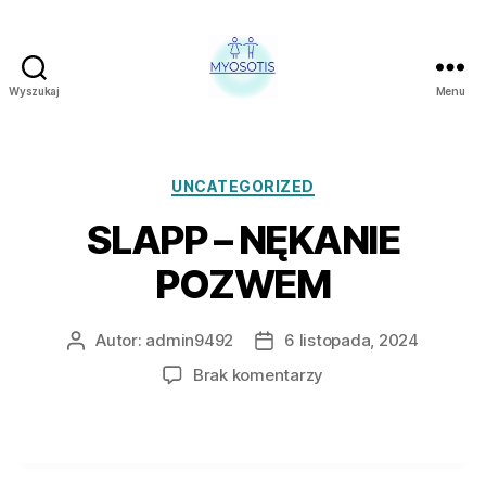
Wyszukaj
Menu
FUNDACJA
OBRONY
PRAW
CZŁOWIEKA
Kategorie
UNCATEGORIZED
W
SLAPP – NĘKANIE
POLSCE
MYOSOTIS
POZWEM
Autor:
admin9492
6 listopada, 2024
Autor
Data
wpisu
wpisu
do
Brak komentarzy
SLAPP
–
NĘKANIE
POZWEM