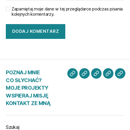
Zapamiętaj moje dane w tej przeglądarce podczas pisania
kolejnych komentarzy.
POZNAJ MNIE
POZNAJ
CO
MOJE
WSPIER
KO
CO SŁYCHAĆ?
MNIE
SŁYCHAĆ?
PROJEKTY
MISJĘ
ZE
MOJE PROJEKTY
MN
WSPIERAJ MISJĘ
KONTAKT ZE MNĄ
Szukaj