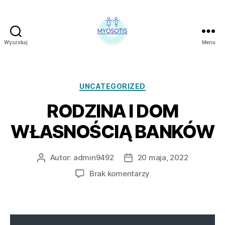
Wyszukaj
Menu
FUNDACJA
OBRONY
PRAW
CZŁOWIEKA
Kategorie
UNCATEGORIZED
W
RODZINA I DOM
POLSCE
MYOSOTIS
WŁASNOŚCIĄ BANKÓW
Autor:
admin9492
20 maja, 2022
Autor
Data
wpisu
wpisu
do
Brak komentarzy
RODZINA
I
DOM
WŁASNOŚCIĄ