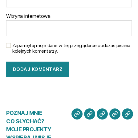
Witryna internetowa
Zapamiętaj moje dane w tej przeglądarce podczas pisania
kolejnych komentarzy.
POZNAJ MNIE
POZNAJ
CO
MOJE
WSPIER
KO
CO SŁYCHAĆ?
MNIE
SŁYCHAĆ?
PROJEKTY
MISJĘ
ZE
MOJE PROJEKTY
MN
WSPIERAJ MISJĘ