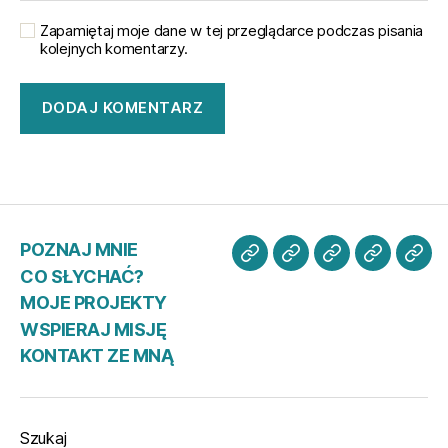
Zapamiętaj moje dane w tej przeglądarce podczas pisania
kolejnych komentarzy.
POZNAJ MNIE
POZNAJ
CO
MOJE
WSPIER
KO
CO SŁYCHAĆ?
MNIE
SŁYCHAĆ?
PROJEKTY
MISJĘ
ZE
MOJE PROJEKTY
MN
WSPIERAJ MISJĘ
KONTAKT ZE MNĄ
Szukaj