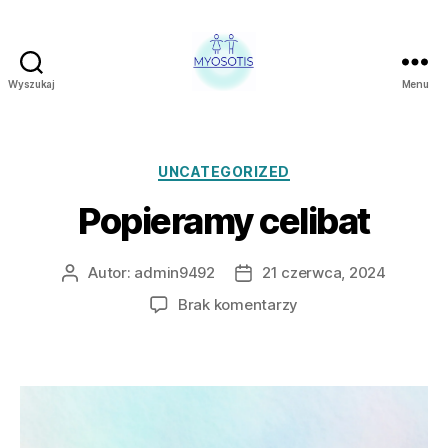
Wyszukaj
Menu
FUNDACJA
OBRONY
PRAW
CZŁOWIEKA
Kategorie
UNCATEGORIZED
W
Popieramy celibat
POLSCE
MYOSOTIS
Autor:
admin9492
21 czerwca, 2024
Autor
Data
wpisu
wpisu
do
Brak komentarzy
Popieramy
celibat