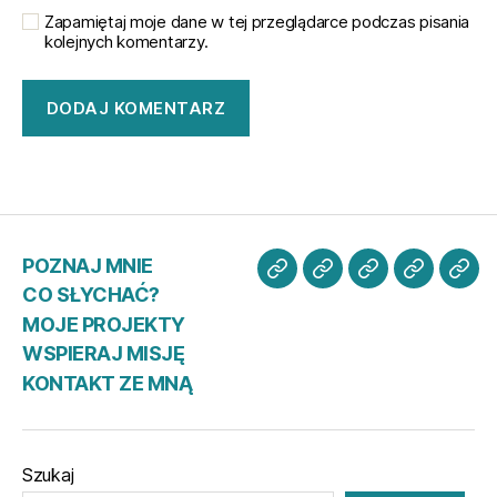
Zapamiętaj moje dane w tej przeglądarce podczas pisania
kolejnych komentarzy.
POZNAJ MNIE
POZNAJ
CO
MOJE
WSPIER
KO
CO SŁYCHAĆ?
MNIE
SŁYCHAĆ?
PROJEKTY
MISJĘ
ZE
MOJE PROJEKTY
MN
WSPIERAJ MISJĘ
KONTAKT ZE MNĄ
Szukaj