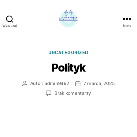
Wyszukaj
Menu
FUNDACJA
OBRONY
PRAW
CZŁOWIEKA
Kategorie
UNCATEGORIZED
W
Polityk
POLSCE
MYOSOTIS
Autor:
admin9492
7 marca, 2025
Autor
Data
wpisu
wpisu
do
Brak komentarzy
Polityk