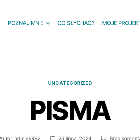
POZNAJ MNIE
CO SŁYCHAĆ?
MOJE PROJEK
Kategorie
UNCATEGORIZED
PISMA
Autor:
admin9492
26 lipca, 2024
Brak koment
tor
Data