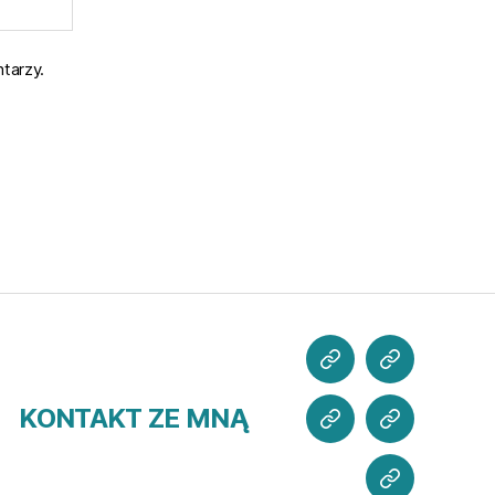
tarzy.
POZNAJ
CO
MNIE
SŁYCHAĆ?
KONTAKT ZE MNĄ
MOJE
WSPIERAJ
PROJEKTY
MISJĘ
KONTAKT