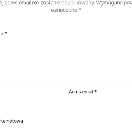
j adres email nie zostanie opublikowany.
Wymagane pola
oznaczone
*
rz
*
Adres email
*
internetowa