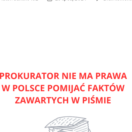
isu
wpisu