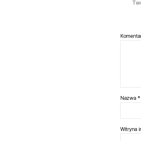
Twó
Komenta
Nazwa
*
Witryna 