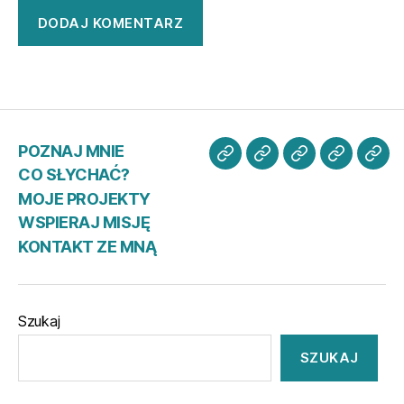
POZNAJ MNIE
POZNAJ
CO
MOJE
WSPIER
KO
CO SŁYCHAĆ?
MNIE
SŁYCHAĆ?
PROJEKTY
MISJĘ
ZE
MOJE PROJEKTY
MN
WSPIERAJ MISJĘ
KONTAKT ZE MNĄ
Szukaj
SZUKAJ