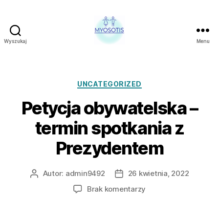
Wyszukaj
Menu
FUNDACJA
OBRONY
PRAW
CZŁOWIEKA
Kategorie
UNCATEGORIZED
W
Petycja obywatelska –
POLSCE
MYOSOTIS
termin spotkania z
Prezydentem
Autor:
admin9492
26 kwietnia, 2022
Autor
Data
wpisu
wpisu
do
Brak komentarzy
Petycja
obywatelska