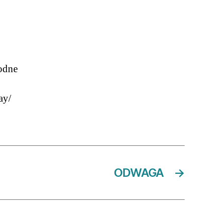
godne
ay/
ODWAGA
→