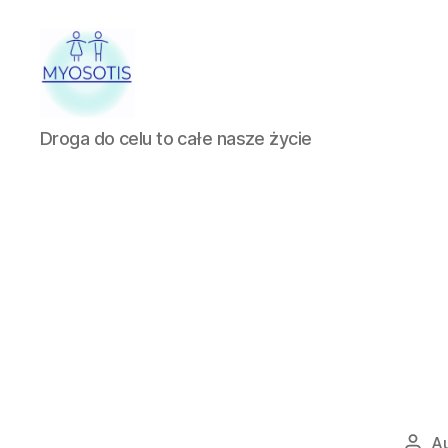
FUNDACJA
Droga do celu to całe nasze życie
OBRONY
PRAW
CZŁOWIEKA
W
POLSCE
MYOSOTIS
Au
Auto