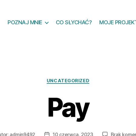
POZNAJ MNIE
CO SŁYCHAĆ?
MOJE PROJEK
Kategorie
UNCATEGORIZED
Pay
tor:
admin9492
10 czerwca, 2023
Brak kome
r
Data