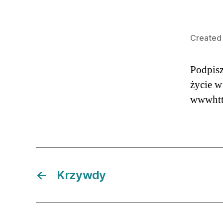
Created 
Podpisz
życie w
wwwhttp
←
Krzywdy