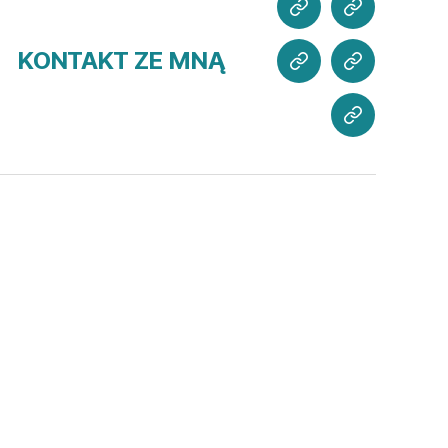
POZNAJ
CO
MNIE
SŁYCHAĆ?
KONTAKT ZE MNĄ
MOJE
WSPIERAJ
PROJEKTY
MISJĘ
KONTAKT
ZE
MNĄ