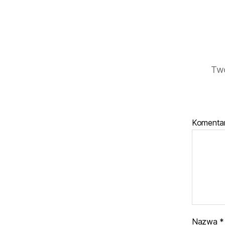
Twó
Komenta
Nazwa
*