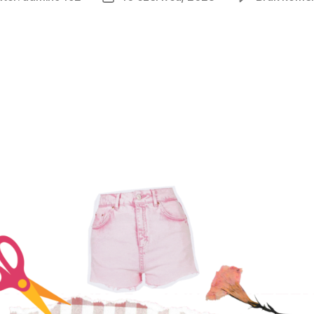
u
wpisu