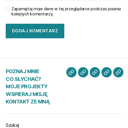
Zapamiętaj moje dane w tej przeglądarce podczas pisania
kolejnych komentarzy.
POZNAJ MNIE
POZNAJ
CO
MOJE
WSPIER
KO
CO SŁYCHAĆ?
MNIE
SŁYCHAĆ?
PROJEKTY
MISJĘ
ZE
MOJE PROJEKTY
MN
WSPIERAJ MISJĘ
KONTAKT ZE MNĄ
Szukaj