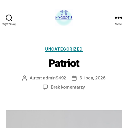
Wyszukaj
Menu
FUNDACJA
OBRONY
PRAW
CZŁOWIEKA
Kategorie
UNCATEGORIZED
W
Patriot
POLSCE
MYOSOTIS
Autor:
admin9492
6 lipca, 2026
Autor
Data
wpisu
wpisu
do
Brak komentarzy
Patriot