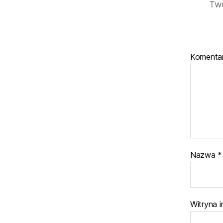
Twó
Komenta
Nazwa
*
Witryna 