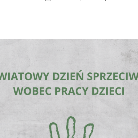
u
wpisu