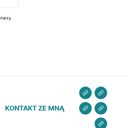
tarzy.
POZNAJ
CO
MNIE
SŁYCHAĆ?
KONTAKT ZE MNĄ
MOJE
WSPIERAJ
PROJEKTY
MISJĘ
KONTAKT