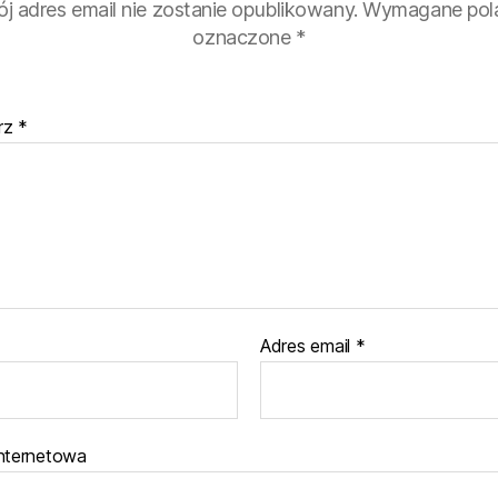
j adres email nie zostanie opublikowany.
Wymagane pola
oznaczone
*
rz
*
Adres email
*
internetowa