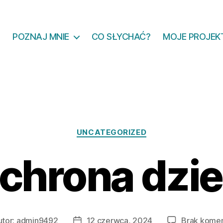
POZNAJ MNIE
CO SŁYCHAĆ?
MOJE PROJEK
Kategorie
UNCATEGORIZED
chrona dzie
utor:
admin9492
12 czerwca, 2024
Brak kome
r
Data