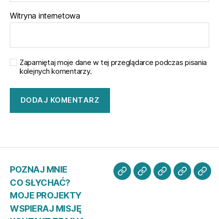
Witryna internetowa
Zapamiętaj moje dane w tej przeglądarce podczas pisania
kolejnych komentarzy.
POZNAJ MNIE
POZNAJ
CO
MOJE
WSPIER
KO
CO SŁYCHAĆ?
MNIE
SŁYCHAĆ?
PROJEKTY
MISJĘ
ZE
MOJE PROJEKTY
MN
WSPIERAJ MISJĘ