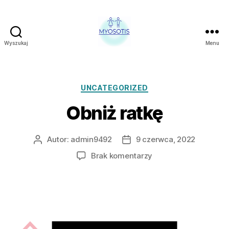
Wyszukaj
Menu
FUNDACJA
OBRONY
PRAW
CZŁOWIEKA
Kategorie
UNCATEGORIZED
W
Obniż ratkę
POLSCE
MYOSOTIS
Autor:
admin9492
9 czerwca, 2022
Autor
Data
wpisu
wpisu
do
Brak komentarzy
Obniż
ratkę