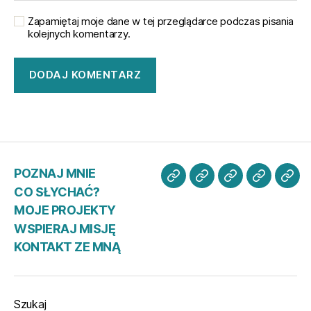
Zapamiętaj moje dane w tej przeglądarce podczas pisania
kolejnych komentarzy.
POZNAJ MNIE
POZNAJ
CO
MOJE
WSPIER
KO
CO SŁYCHAĆ?
MNIE
SŁYCHAĆ?
PROJEKTY
MISJĘ
ZE
MOJE PROJEKTY
MN
WSPIERAJ MISJĘ
KONTAKT ZE MNĄ
Szukaj