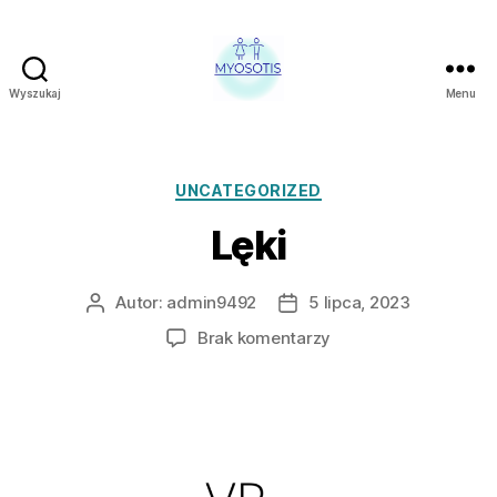
Wyszukaj
Menu
FUNDACJA
OBRONY
PRAW
CZŁOWIEKA
Kategorie
UNCATEGORIZED
W
Lęki
POLSCE
MYOSOTIS
Autor:
admin9492
5 lipca, 2023
Autor
Data
wpisu
wpisu
do
Brak komentarzy
Lęki