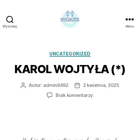
Wyszukaj
Menu
FUNDACJA
OBRONY
PRAW
CZŁOWIEKA
Kategorie
UNCATEGORIZED
W
KAROL WOJTYŁA (*)
POLSCE
MYOSOTIS
Autor:
admin9492
2 kwietnia, 2025
Autor
Data
wpisu
wpisu
do
Brak komentarzy
KAROL
WOJTYŁA
(*)