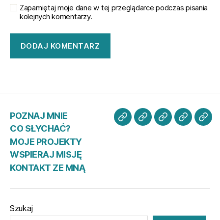
Zapamiętaj moje dane w tej przeglądarce podczas pisania
kolejnych komentarzy.
POZNAJ MNIE
POZNAJ
CO
MOJE
WSPIER
KO
CO SŁYCHAĆ?
MNIE
SŁYCHAĆ?
PROJEKTY
MISJĘ
ZE
MOJE PROJEKTY
MN
WSPIERAJ MISJĘ
KONTAKT ZE MNĄ
Szukaj