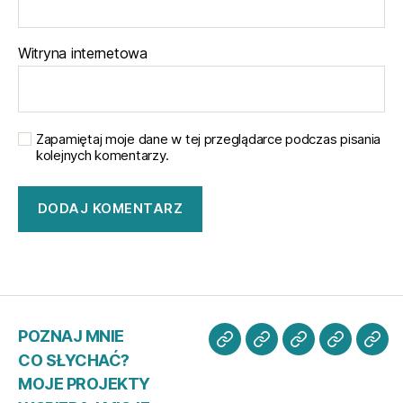
Witryna internetowa
Zapamiętaj moje dane w tej przeglądarce podczas pisania
kolejnych komentarzy.
POZNAJ MNIE
POZNAJ
CO
MOJE
WSPIER
KO
CO SŁYCHAĆ?
MNIE
SŁYCHAĆ?
PROJEKTY
MISJĘ
ZE
MOJE PROJEKTY
MN