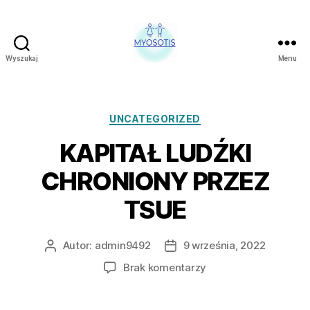
Wyszukaj
Menu
FUNDACJA
OBRONY
PRAW
CZŁOWIEKA
Kategorie
UNCATEGORIZED
W
KAPITAŁ LUDŹKI
POLSCE
MYOSOTIS
CHRONIONY PRZEZ
TSUE
Autor:
admin9492
9 września, 2022
Autor
Data
wpisu
wpisu
do
Brak komentarzy
KAPITAŁ
LUDŹKI