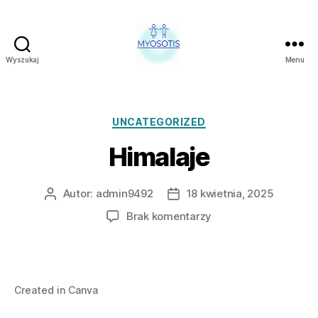
Wyszukaj
Menu
FUNDACJA
OBRONY
PRAW
CZŁOWIEKA
Kategorie
UNCATEGORIZED
W
Himalaje
POLSCE
MYOSOTIS
Autor:
admin9492
18 kwietnia, 2025
Autor
Data
wpisu
wpisu
do
Brak komentarzy
Himalaje
Created in Canva