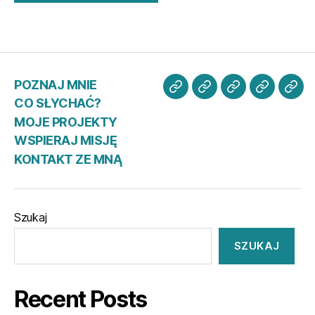
POZNAJ MNIE
POZNAJ
CO
MOJE
WSPIER
KO
CO SŁYCHAĆ?
MNIE
SŁYCHAĆ?
PROJEKTY
MISJĘ
ZE
MOJE PROJEKTY
MN
WSPIERAJ MISJĘ
KONTAKT ZE MNĄ
Szukaj
SZUKAJ
Recent Posts