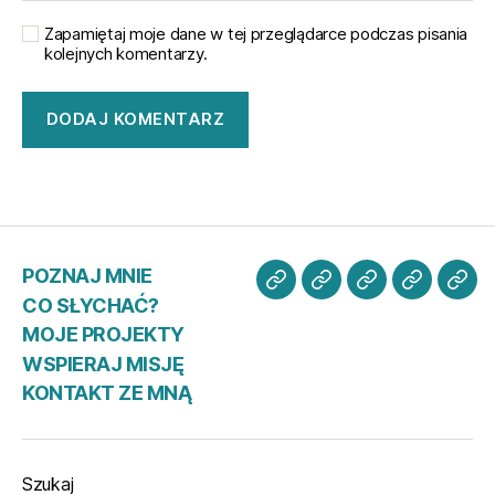
Zapamiętaj moje dane w tej przeglądarce podczas pisania
kolejnych komentarzy.
POZNAJ MNIE
POZNAJ
CO
MOJE
WSPIER
KO
CO SŁYCHAĆ?
MNIE
SŁYCHAĆ?
PROJEKTY
MISJĘ
ZE
MOJE PROJEKTY
MN
WSPIERAJ MISJĘ
KONTAKT ZE MNĄ
Szukaj