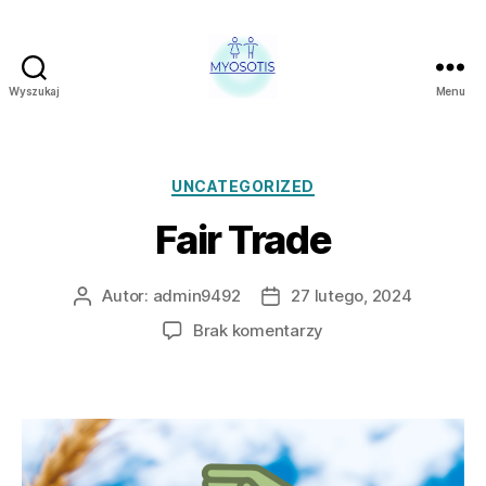
Wyszukaj
Menu
FUNDACJA
OBRONY
PRAW
CZŁOWIEKA
Kategorie
UNCATEGORIZED
W
Fair Trade
POLSCE
MYOSOTIS
Autor:
admin9492
27 lutego, 2024
Autor
Data
wpisu
wpisu
do
Brak komentarzy
Fair
Trade