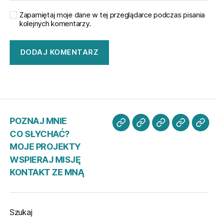
Zapamiętaj moje dane w tej przeglądarce podczas pisania
kolejnych komentarzy.
POZNAJ MNIE
POZNAJ
CO
MOJE
WSPIER
KO
CO SŁYCHAĆ?
MNIE
SŁYCHAĆ?
PROJEKTY
MISJĘ
ZE
MOJE PROJEKTY
MN
WSPIERAJ MISJĘ
KONTAKT ZE MNĄ
Szukaj