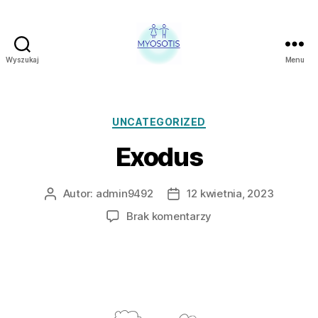
Wyszukaj
Menu
FUNDACJA
OBRONY
PRAW
CZŁOWIEKA
Kategorie
UNCATEGORIZED
W
Exodus
POLSCE
MYOSOTIS
Autor:
admin9492
12 kwietnia, 2023
Autor
Data
wpisu
wpisu
do
Brak komentarzy
Exodus