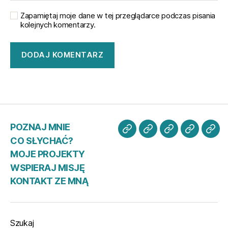
Zapamiętaj moje dane w tej przeglądarce podczas pisania
kolejnych komentarzy.
POZNAJ MNIE
POZNAJ
CO
MOJE
WSPIER
KO
CO SŁYCHAĆ?
MNIE
SŁYCHAĆ?
PROJEKTY
MISJĘ
ZE
MOJE PROJEKTY
MN
WSPIERAJ MISJĘ
KONTAKT ZE MNĄ
Szukaj