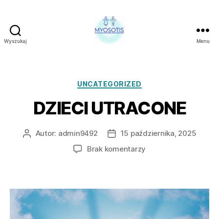
Wyszukaj
Menu
FUNDACJA
OBRONY
PRAW
CZŁOWIEKA
Kategorie
UNCATEGORIZED
W
DZIECI UTRACONE
POLSCE
MYOSOTIS
Autor:
admin9492
15 października, 2025
Autor
Data
wpisu
wpisu
do
Brak komentarzy
DZIECI
UTRACONE