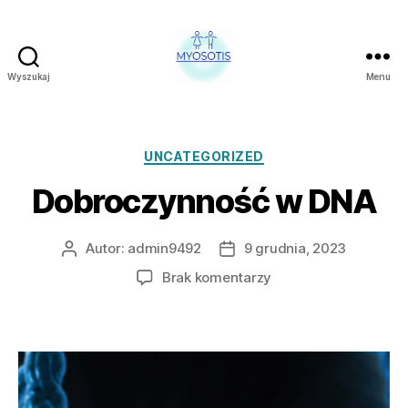
Wyszukaj
Menu
FUNDACJA
OBRONY
PRAW
CZŁOWIEKA
Kategorie
UNCATEGORIZED
W
Dobroczynność w DNA
POLSCE
MYOSOTIS
Autor:
admin9492
9 grudnia, 2023
Autor
Data
wpisu
wpisu
do
Brak komentarzy
Dobroczynność
w
DNA