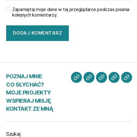
Zapamiętaj moje dane w tej przeglądarce podczas pisania
kolejnych komentarzy.
POZNAJ MNIE
POZNAJ
CO
MOJE
WSPIER
KO
CO SŁYCHAĆ?
MNIE
SŁYCHAĆ?
PROJEKTY
MISJĘ
ZE
MOJE PROJEKTY
MN
WSPIERAJ MISJĘ
KONTAKT ZE MNĄ
Szukaj