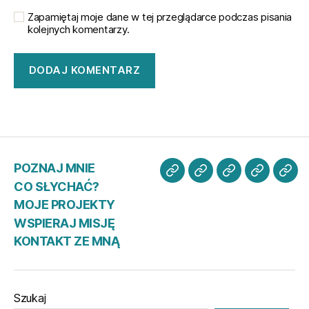
Zapamiętaj moje dane w tej przeglądarce podczas pisania
kolejnych komentarzy.
POZNAJ MNIE
POZNAJ
CO
MOJE
WSPIER
KO
CO SŁYCHAĆ?
MNIE
SŁYCHAĆ?
PROJEKTY
MISJĘ
ZE
MOJE PROJEKTY
MN
WSPIERAJ MISJĘ
KONTAKT ZE MNĄ
Szukaj