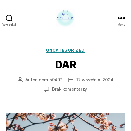
Wyszukaj
Menu
FUNDACJA
OBRONY
PRAW
CZŁOWIEKA
Kategorie
UNCATEGORIZED
W
DAR
POLSCE
MYOSOTIS
Autor:
admin9492
17 września, 2024
Autor
Data
wpisu
wpisu
do
Brak komentarzy
DAR