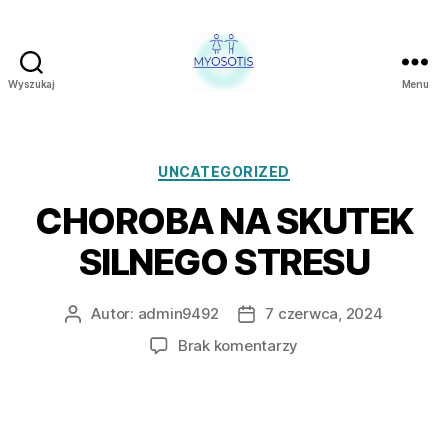
Wyszukaj
Menu
FUNDACJA
OBRONY
PRAW
CZŁOWIEKA
Kategorie
UNCATEGORIZED
W
CHOROBA NA SKUTEK
POLSCE
MYOSOTIS
SILNEGO STRESU
Autor:
admin9492
7 czerwca, 2024
Autor
Data
wpisu
wpisu
do
Brak komentarzy
CHOROBA
NA
SKUTEK
SILNEGO