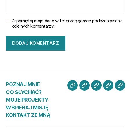
Zapamiętaj moje dane w tej przeglądarce podczas pisania
kolejnych komentarzy.
POZNAJ MNIE
POZNAJ
CO
MOJE
WSPIER
KO
CO SŁYCHAĆ?
MNIE
SŁYCHAĆ?
PROJEKTY
MISJĘ
ZE
MOJE PROJEKTY
MN
WSPIERAJ MISJĘ
KONTAKT ZE MNĄ