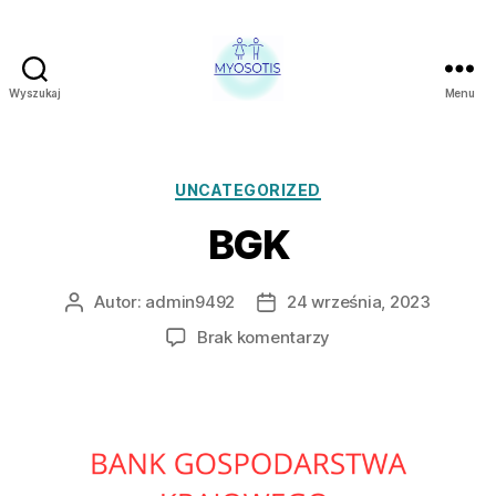
Wyszukaj
Menu
FUNDACJA
OBRONY
PRAW
CZŁOWIEKA
Kategorie
UNCATEGORIZED
W
BGK
POLSCE
MYOSOTIS
Autor:
admin9492
24 września, 2023
Autor
Data
wpisu
wpisu
do
Brak komentarzy
BGK