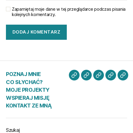
Zapamiętaj moje dane w tej przeglądarce podczas pisania
kolejnych komentarzy.
POZNAJ MNIE
POZNAJ
CO
MOJE
WSPIER
KO
CO SŁYCHAĆ?
MNIE
SŁYCHAĆ?
PROJEKTY
MISJĘ
ZE
MOJE PROJEKTY
MN
WSPIERAJ MISJĘ
KONTAKT ZE MNĄ
Szukaj