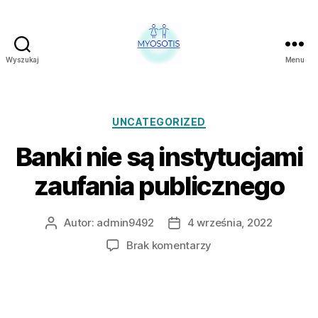
Wyszukaj
Menu
FUNDACJA
OBRONY
PRAW
CZŁOWIEKA
Kategorie
UNCATEGORIZED
W
Banki nie są instytucjami
POLSCE
MYOSOTIS
zaufania publicznego
Autor:
admin9492
4 września, 2022
Autor
Data
wpisu
wpisu
do
Brak komentarzy
Banki
nie
są
instytucjami