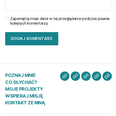
Zapamiętaj moje dane w tej przeglądarce podczas pisania
kolejnych komentarzy.
POZNAJ MNIE
POZNAJ
CO
MOJE
WSPIER
KO
CO SŁYCHAĆ?
MNIE
SŁYCHAĆ?
PROJEKTY
MISJĘ
ZE
MOJE PROJEKTY
MN
WSPIERAJ MISJĘ
KONTAKT ZE MNĄ