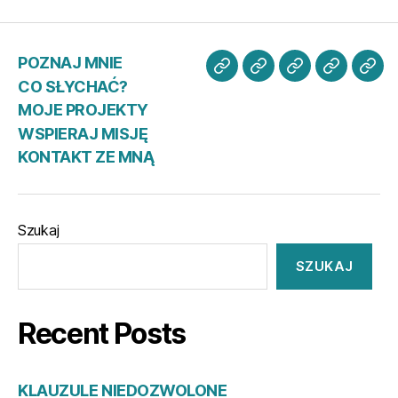
POZNAJ MNIE
POZNAJ
CO
MOJE
WSPIER
KO
CO SŁYCHAĆ?
MNIE
SŁYCHAĆ?
PROJEKTY
MISJĘ
ZE
MOJE PROJEKTY
MN
WSPIERAJ MISJĘ
KONTAKT ZE MNĄ
Szukaj
SZUKAJ
Recent Posts
KLAUZULE NIEDOZWOLONE