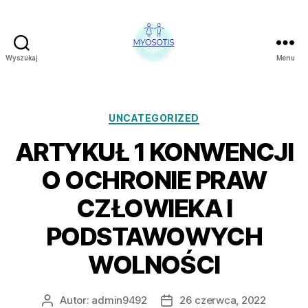
Wyszukaj
Menu
FUNDACJA
OBRONY
PRAW
CZŁOWIEKA
Kategorie
UNCATEGORIZED
W
ARTYKUŁ 1 KONWENCJI
POLSCE
MYOSOTIS
O OCHRONIE PRAW
CZŁOWIEKA I
PODSTAWOWYCH
WOLNOŚCI
Autor:
admin9492
26 czerwca, 2022
Autor
Data