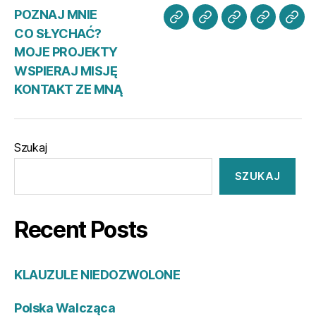
POZNAJ MNIE
POZNAJ
CO
MOJE
WSPIER
KO
CO SŁYCHAĆ?
MNIE
SŁYCHAĆ?
PROJEKTY
MISJĘ
ZE
MOJE PROJEKTY
MN
WSPIERAJ MISJĘ
KONTAKT ZE MNĄ
Szukaj
SZUKAJ
Recent Posts
KLAUZULE NIEDOZWOLONE
Polska Walcząca