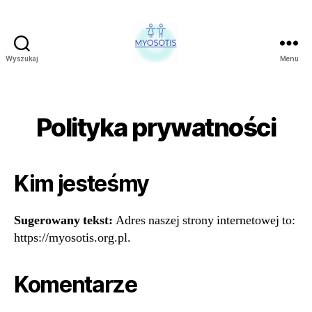
Wyszukaj
Menu
FUNDACJA
OBRONY
PRAW
CZŁOWIEKA
Polityka prywatności
W
POLSCE
MYOSOTIS
Kim jesteśmy
Sugerowany tekst:
Adres naszej strony internetowej to:
https://myosotis.org.pl.
Komentarze